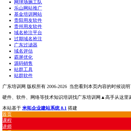
网球场施工队
乐山网站推广
基金培训网站
贵阳用友软件
贵州用友软件
域名抢注平台
过期域名抢注
广东过滤器
域名评估
霸屏优化
源码销售
站群工具
站群软件
广东培训网 版权所有 2006-2026
当您看到本页内容的时候说明了vpx.
硬件、软件、网络等技术知识培训找广东培训网▲高手从这里诞生
本站基于
米拓企业建站系统 8.1
搭建
首页
课程
讲师