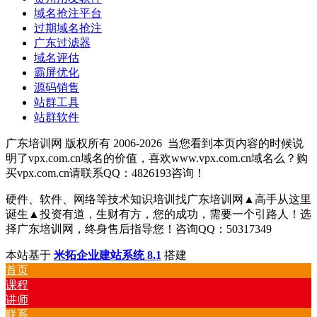
域名抢注平台
过期域名抢注
广东过滤器
域名评估
霸屏优化
源码销售
站群工具
站群软件
广东培训网 版权所有 2006-2026
当您看到本页内容的时候说
明了vpx.com.cn域名的价值，喜欢www.vpx.com.cn域名么？购
买vpx.com.cn请联系QQ：4826193咨询！
硬件、软件、网络等技术知识培训找广东培训网▲高手从这里
诞生▲投资有道，生财有方，您的成功，需要一个引路人！选
择广东培训网，终身售后指导您！咨询QQ：50317349
本站基于
米拓企业建站系统 8.1
搭建
首页
课程
讲师
联系